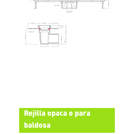
Rejilla opaca o para
baldosa