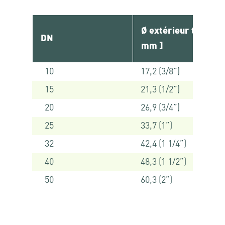
Ø extérieur tube [
DN
mm ]
10
17,2 (3/8”)
15
21,3 (1/2”)
20
26,9 (3/4”)
25
33,7 (1”)
32
42,4 (1 1/4”)
40
48,3 (1 1/2”)
50
60,3 (2”)