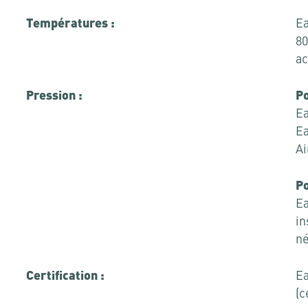
Températures :
Ea
80
ac
Pression :
Po
Ea
Ea
Ai
Po
Ea
in
né
Certification :
Ea
(c