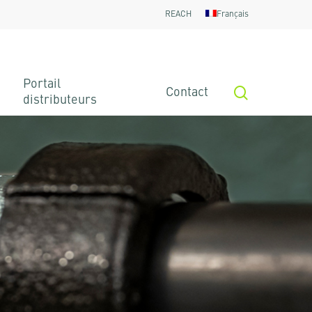
REACH
Français
Portail
search
Contact
distributeurs