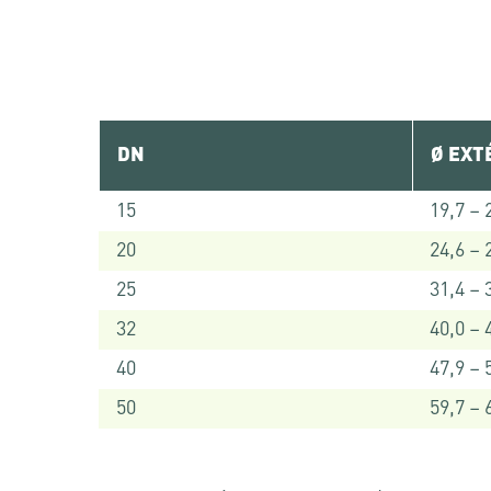
DN
Ø EXT
15
19,7 – 
20
24,6 – 
25
31,4 – 
32
40,0 – 
40
47,9 – 
50
59,7 – 