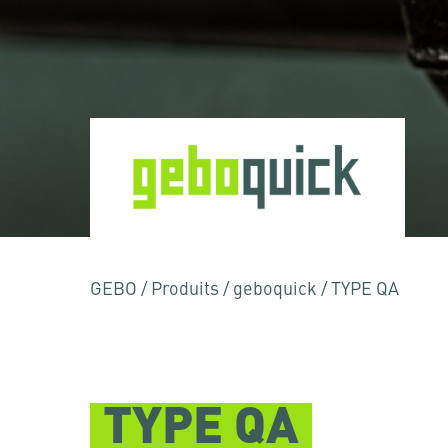
Appuyez sur "Entrée" pour rechercher ou "
GEBO
/
Produits
/
geboquick
/
TYPE QA
TYPE QA