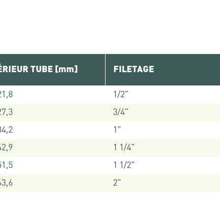
ÉRIEUR TUBE [mm]
FILETAGE
21,8
1/2"
27,3
3/4"
34,2
1"
42,9
1 1/4"
51,5
1 1/2"
63,6
2"