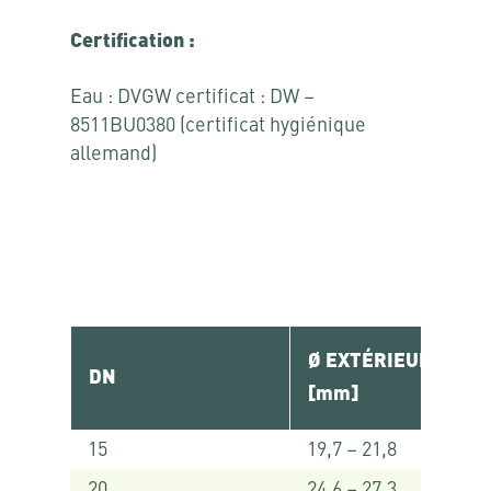
Certification :
Eau : DVGW certificat : DW –
8511BU0380 (certificat hygiénique
allemand)
Ø EXTÉRIEUR TUBE
DN
[mm]
15
19,7 – 21,8
20
24,6 – 27,3