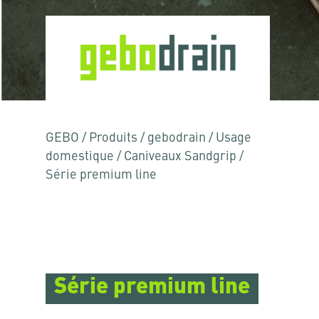
GEBO
/
Produits
/
gebodrain
/
Usage
domestique
/
Caniveaux Sandgrip
/
Série premium line
Série premium line