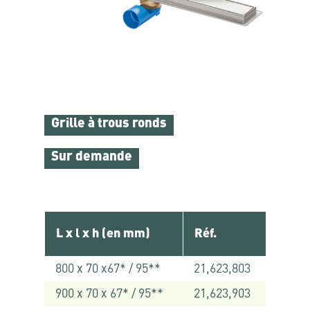
Grille à trous ronds
Sur demande
L x l x h (en mm)
Réf.
800 x 70 x67* / 95**
21,623,803
900 x 70 x 67* / 95**
21,623,903