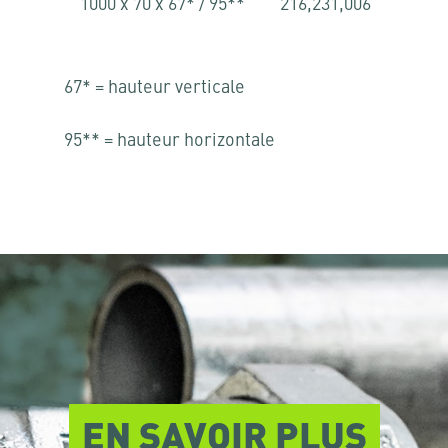
1000 x 70 x 67* / 95**
216,231,006
67* = hauteur verticale
95** = hauteur horizontale
EN SAVOIR PLUS