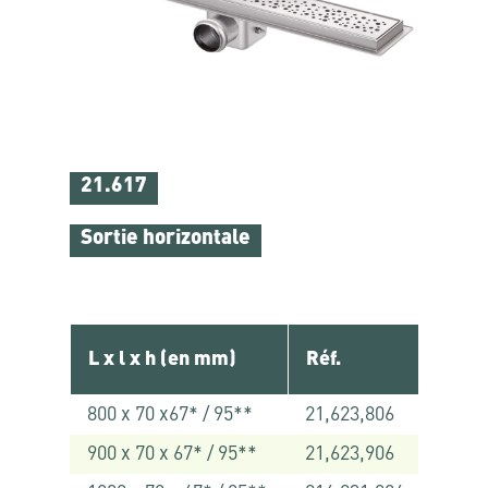
21.617
Sortie horizontale
L x l x h (en mm)
Réf.
800 x 70 x67* / 95**
21,623,806
900 x 70 x 67* / 95**
21,623,906