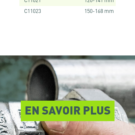
C11021
120-141 mm
C11023
150-168 mm
EN SAVOIR PLUS