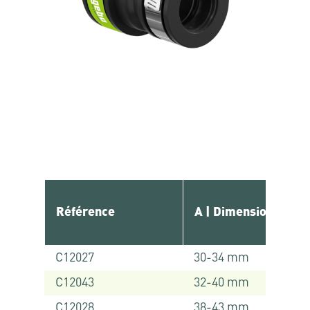
Référence
A | Dimensions
C12027
30-34 mm
C12043
32-40 mm
C12028
38-43 mm