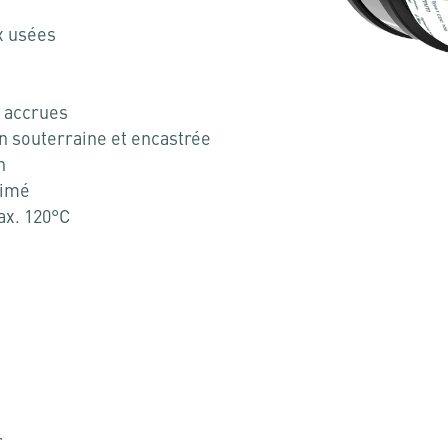
ux usées
t accrues
on souterraine et encastrée
n
rimé
ax. 120°C
r