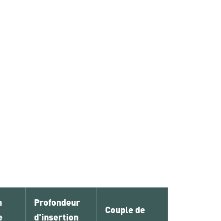
n
Profondeur
Couple de
e
d'insertion