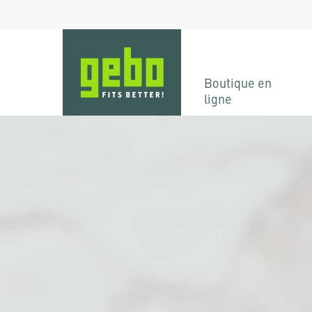
Skip
to
main
content
Boutique en
ligne