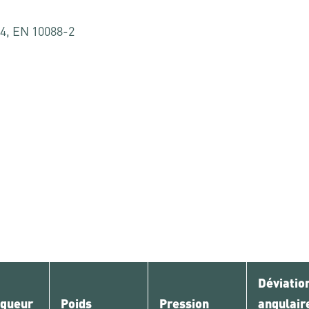
-4, EN 10088-2
Déviatio
ngueur
Poids
Pression
angulair