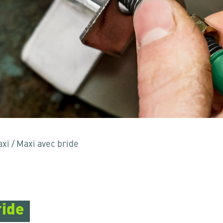
Echap" pour fermer
axi
/
Maxi avec bride
ride