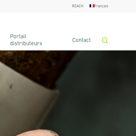
REACH
Français
Portail
search
Contact
distributeurs