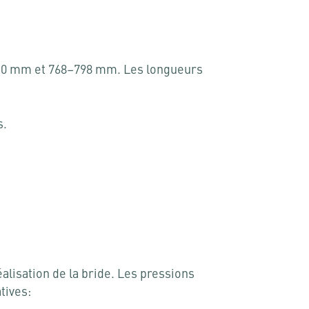
8–110 mm et 768–798 mm. Les longueurs
s.
éalisation de la bride. Les pressions
tives: