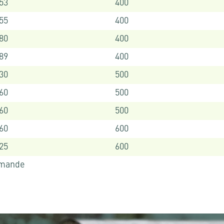
153
400
155
400
180
400
189
400
230
500
260
500
260
500
260
600
325
600
emande