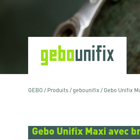
Appuyez sur "Entrée" pour rechercher ou "
GEBO
/
Produits
/
gebounifix
/
Gebo Unifix M
Gebo Unifix Maxi avec b