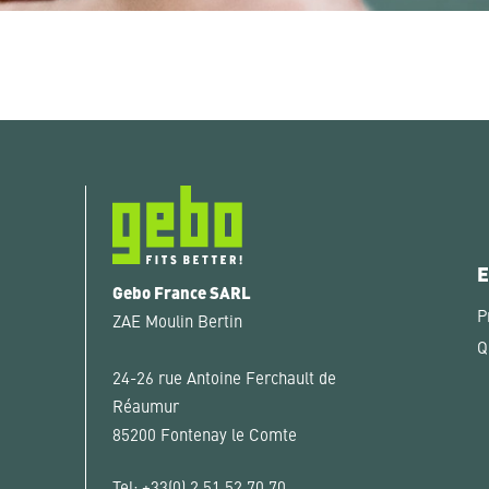
E
Gebo France SARL
P
ZAE Moulin Bertin
Q
24-26 rue Antoine Ferchault de
Réaumur
85200 Fontenay le Comte