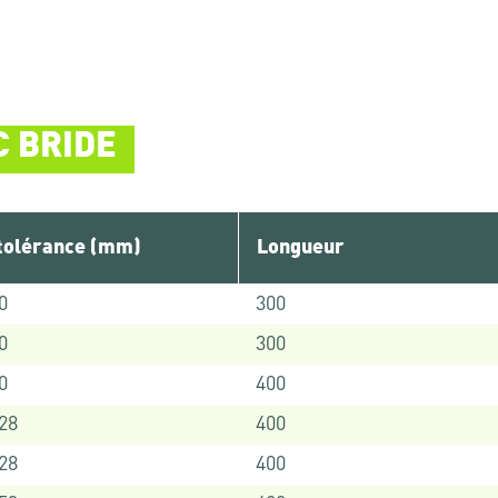
C BRIDE
tolérance (mm)
Longueur
0
300
0
300
0
400
128
400
128
400